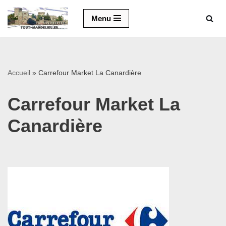
Menu
Aller
au
contenu
Accueil
»
Carrefour Market La Canardière
Carrefour Market La
Canardière