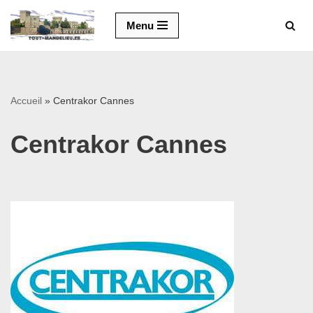
Menu
Aller
au
contenu
Accueil
»
Centrakor Cannes
Centrakor Cannes