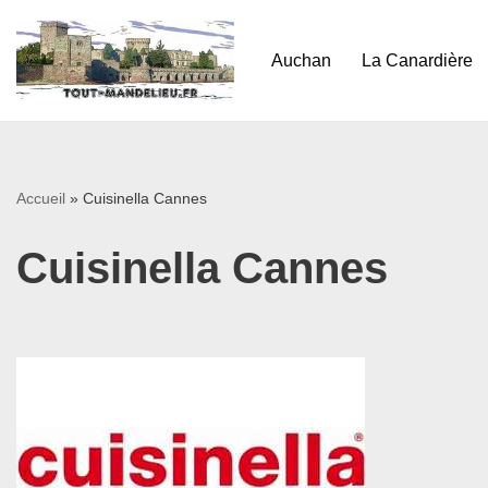
Aller
Auchan
La Canardière
au
contenu
Accueil
»
Cuisinella Cannes
Cuisinella Cannes