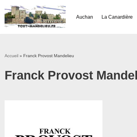
Aller
Auchan
La Canardière
au
contenu
Accueil
»
Franck Provost Mandelieu
Franck Provost Mandel