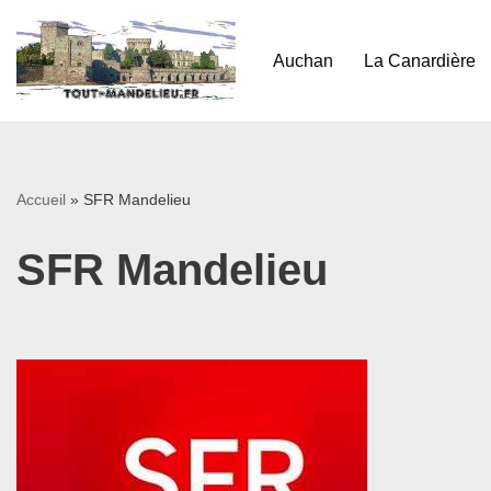
Aller
Auchan
La Canardière
au
contenu
Accueil
»
SFR Mandelieu
SFR Mandelieu