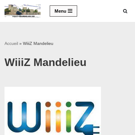
Menu
Aller
au
contenu
Accueil
»
WiiiZ Mandelieu
WiiiZ Mandelieu