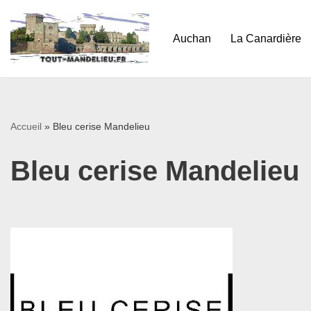
Aller
Auchan
La Canardière
au
contenu
Accueil
»
Bleu cerise Mandelieu
Bleu cerise Mandelieu