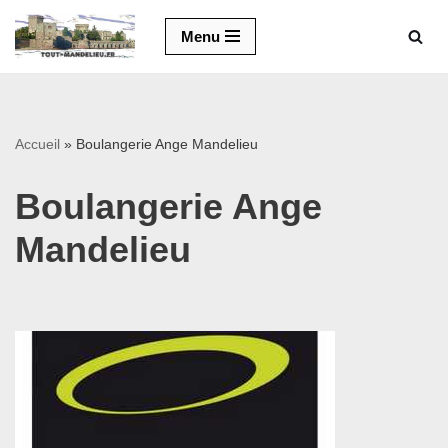
Menu
Aller
au
contenu
Accueil
»
Boulangerie Ange Mandelieu
Boulangerie Ange
Mandelieu